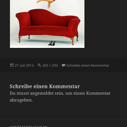
Veröffentlicht
Originalgröße
zu sofa_gir
27. Juli 2013
265 × 294
Schreibe einen Kommentar
am
Schreibe einen Kommentar
Du musst
angemeldet
sein, um einen Kommentar
abzugeben.
Beitragsnavigation