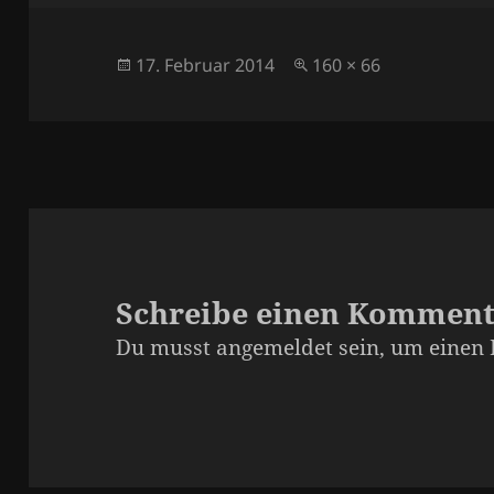
Veröffentlicht
Originalgröße
17. Februar 2014
160 × 66
am
Schreibe einen Kommen
Du musst
angemeldet
sein, um einen